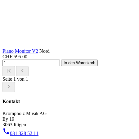
Piano Monitor V2
Nord
CHF
595.00
In den Warenkorb
first_page
chevron_left
Seite 1 von 1
chevron_right
Kontakt
Krompholz Musik AG
Ey 19
3063 Ittigen
phone
031 328 52 11