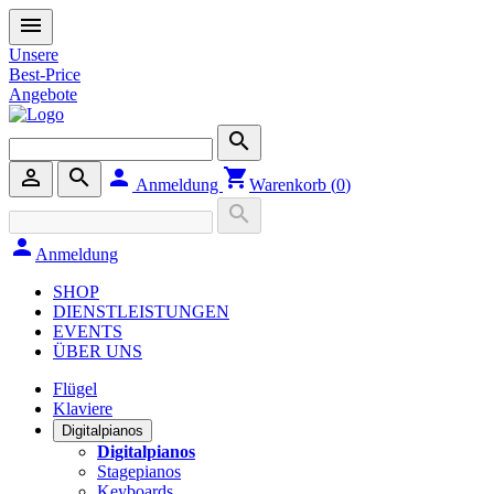
menu
Unsere
Best-Price
Angebote
search
person_outline
search
person
shopping_cart
Anmeldung
Warenkorb (
0
)
search
person
Anmeldung
SHOP
DIENSTLEISTUNGEN
EVENTS
ÜBER UNS
Flügel
Klaviere
Digitalpianos
Digitalpianos
Stagepianos
Keyboards