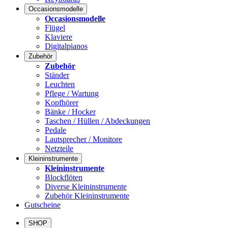
Occasionsmodelle
Occasionsmodelle
Flügel
Klaviere
Digitalpianos
Zubehör
Zubehör
Ständer
Leuchten
Pflege / Wartung
Kopfhörer
Bänke / Hocker
Taschen / Hüllen / Abdeckungen
Pedale
Lautsprecher / Monitore
Netzteile
Kleininstrumente
Kleininstrumente
Blockflöten
Diverse Kleininstrumente
Zubehör Kleininstrumente
Gutscheine
SHOP