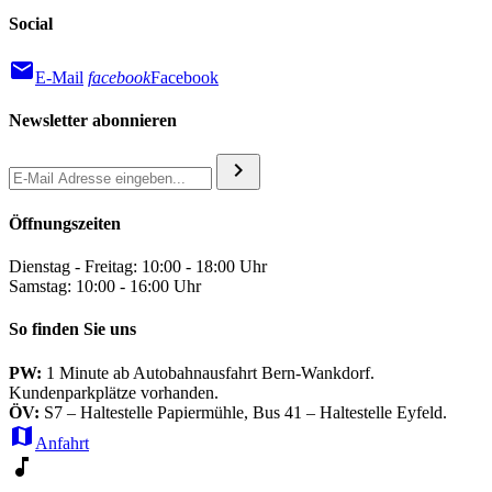
Social
mail
E-Mail
facebook
Facebook
Newsletter abonnieren
chevron_right
Öffnungszeiten
Dienstag - Freitag: 10:00 - 18:00 Uhr
Samstag: 10:00 - 16:00 Uhr
So finden Sie uns
PW:
1 Minute ab Autobahnausfahrt Bern-Wankdorf.
Kundenparkplätze vorhanden.
ÖV:
S7 – Haltestelle Papiermühle, Bus 41 – Haltestelle Eyfeld.
map
Anfahrt
music_note