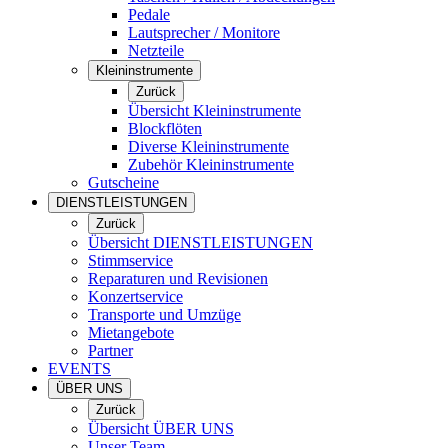
Pedale
Lautsprecher / Monitore
Netzteile
Kleininstrumente
Zurück
Übersicht Kleininstrumente
Blockflöten
Diverse Kleininstrumente
Zubehör Kleininstrumente
Gutscheine
DIENSTLEISTUNGEN
Zurück
Übersicht DIENSTLEISTUNGEN
Stimmservice
Reparaturen und Revisionen
Konzertservice
Transporte und Umzüge
Mietangebote
Partner
EVENTS
ÜBER UNS
Zurück
Übersicht ÜBER UNS
Unser Team