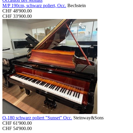
Occasion des Monats
M/P 190cm, schwarz poliert, Occ.
Bechstein
CHF
48'900.00
CHF
33'900.00
O-180 schwarz poliert "Sunset" Occ.
Steinway&Sons
CHF
61'900.00
CHF
54'900.00