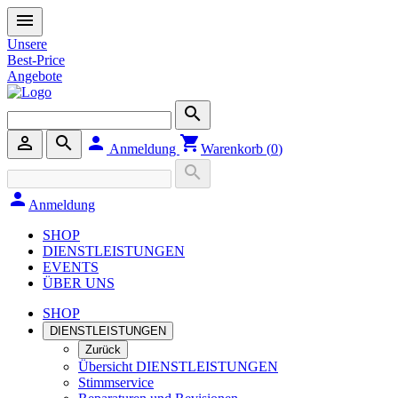
menu
Unsere
Best-Price
Angebote
search
person_outline
search
person
shopping_cart
Anmeldung
Warenkorb (
0
)
search
person
Anmeldung
SHOP
DIENSTLEISTUNGEN
EVENTS
ÜBER UNS
SHOP
DIENSTLEISTUNGEN
Zurück
Übersicht DIENSTLEISTUNGEN
Stimmservice