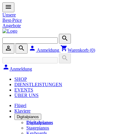
menu
Unsere
Best-Price
Angebote
search
person_outline
search
person
shopping_cart
Anmeldung
Warenkorb (
0
)
search
person
Anmeldung
SHOP
DIENSTLEISTUNGEN
EVENTS
ÜBER UNS
Flügel
Klaviere
Digitalpianos
Digitalpianos
Stagepianos
Keyboards