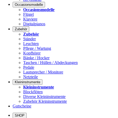
Occasionsmodelle
Occasionsmodelle
Flügel
Klaviere
Digitalpianos
Zubehör
Zubehör
Ständer
Leuchten
Pflege / Wartung
Kopfhörer
Bänke / Hocker
Taschen / Hüllen / Abdeckungen
Pedale
Lautsprecher / Monitore
Netzteile
Kleininstrumente
Kleininstrumente
Blockflöten
Diverse Kleininstrumente
Zubehör Kleininstrumente
Gutscheine
SHOP