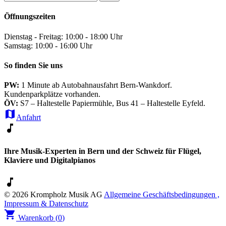
Öffnungszeiten
Dienstag - Freitag: 10:00 - 18:00 Uhr
Samstag: 10:00 - 16:00 Uhr
So finden Sie uns
PW:
1 Minute ab Autobahnausfahrt Bern-Wankdorf.
Kundenparkplätze vorhanden.
ÖV:
S7 – Haltestelle Papiermühle, Bus 41 – Haltestelle Eyfeld.
map
Anfahrt
music_note
Ihre Musik-Experten in Bern und der Schweiz für Flügel,
Klaviere und Digitalpianos
music_note
© 2026 Krompholz Musik AG
Allgemeine Geschäftsbedingungen ,
Impressum & Datenschutz
shopping_cart
Warenkorb (
0
)