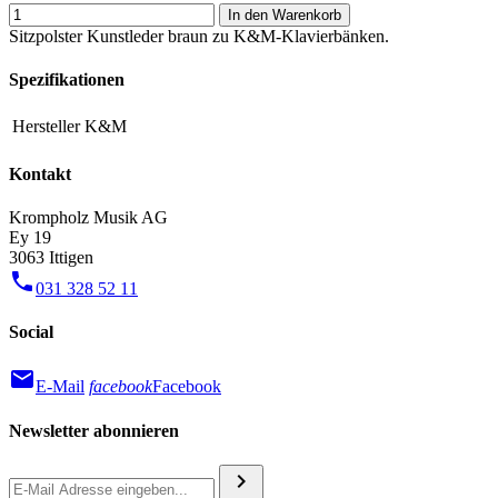
In den Warenkorb
Sitzpolster Kunstleder braun zu K&M-Klavierbänken.
Spezifikationen
Hersteller
K&M
Kontakt
Krompholz Musik AG
Ey 19
3063 Ittigen
phone
031 328 52 11
Social
mail
E-Mail
facebook
Facebook
Newsletter abonnieren
chevron_right