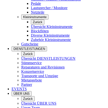
Pedale
Lautsprecher / Monitore
Netzteile
Kleininstrumente
Zurück
Übersicht Kleininstrumente
Blockflöten
Diverse Kleininstrumente
Zubehör Kleininstrumente
Gutscheine
DIENSTLEISTUNGEN
Zurück
Übersicht DIENSTLEISTUNGEN
Stimmservice
Reparaturen und Revisionen
Konzertservice
Transporte und Umzüge
Mietangebote
Partner
EVENTS
ÜBER UNS
Zurück
Übersicht ÜBER UNS
Unser Team