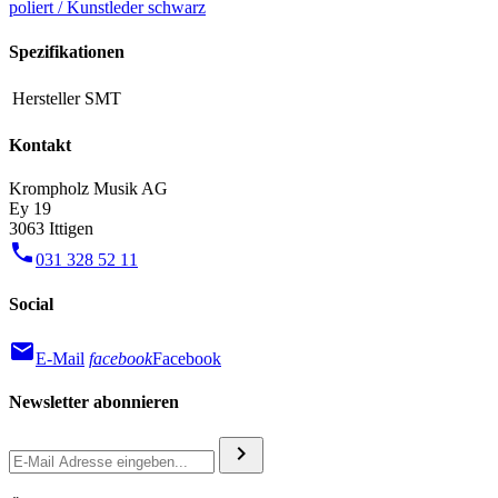
poliert / Kunstleder schwarz
Spezifikationen
Hersteller
SMT
Kontakt
Krompholz Musik AG
Ey 19
3063 Ittigen
phone
031 328 52 11
Social
mail
E-Mail
facebook
Facebook
Newsletter abonnieren
chevron_right