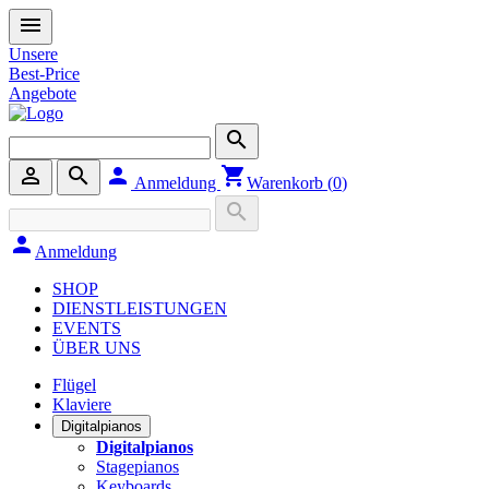
menu
Unsere
Best-Price
Angebote
search
person_outline
search
person
shopping_cart
Anmeldung
Warenkorb (
0
)
search
person
Anmeldung
SHOP
DIENSTLEISTUNGEN
EVENTS
ÜBER UNS
Flügel
Klaviere
Digitalpianos
Digitalpianos
Stagepianos
Keyboards