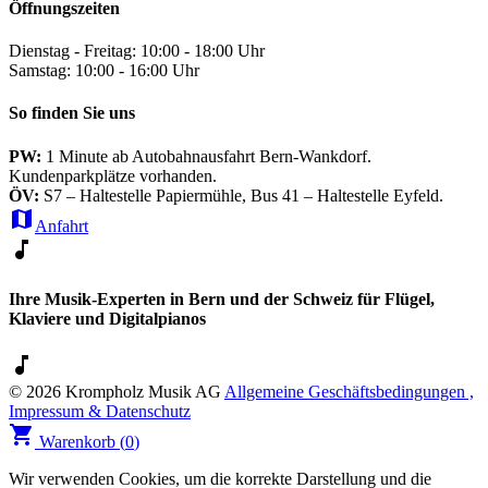
Öffnungszeiten
Dienstag - Freitag: 10:00 - 18:00 Uhr
Samstag: 10:00 - 16:00 Uhr
So finden Sie uns
PW:
1 Minute ab Autobahnausfahrt Bern-Wankdorf.
Kundenparkplätze vorhanden.
ÖV:
S7 – Haltestelle Papiermühle, Bus 41 – Haltestelle Eyfeld.
map
Anfahrt
music_note
Ihre Musik-Experten in Bern und der Schweiz für Flügel,
Klaviere und Digitalpianos
music_note
© 2026 Krompholz Musik AG
Allgemeine Geschäftsbedingungen ,
Impressum & Datenschutz
shopping_cart
Warenkorb (
0
)
Wir verwenden Cookies, um die korrekte Darstellung und die