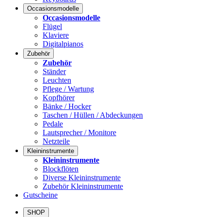
Occasionsmodelle
Occasionsmodelle
Flügel
Klaviere
Digitalpianos
Zubehör
Zubehör
Ständer
Leuchten
Pflege / Wartung
Kopfhörer
Bänke / Hocker
Taschen / Hüllen / Abdeckungen
Pedale
Lautsprecher / Monitore
Netzteile
Kleininstrumente
Kleininstrumente
Blockflöten
Diverse Kleininstrumente
Zubehör Kleininstrumente
Gutscheine
SHOP