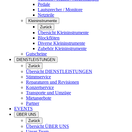
Pedale
Lautsprecher / Monitore
Netzteile
Kleininstrumente
Zurück
Übersicht Kleininstrumente
Blockflöten
Diverse Kleininstrumente
Zubehör Kleininstrumente
Gutscheine
DIENSTLEISTUNGEN
Zurück
Übersicht DIENSTLEISTUNGEN
Stimmservice
Reparaturen und Revisionen
Konzertservice
Transporte und Umzüge
Mietangebote
Partner
EVENTS
ÜBER UNS
Zurück
Übersicht ÜBER UNS
Unser Team