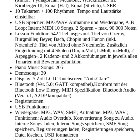
Kirnberger III, Equal (Flat), Equal (Stretch), USER
10 Taktarten + 100 Rhythmen, Tempo und Lautstärke
einstellbar
USB Speicher: MP3/WAV Aufnahme und Wiedergabe, A-B
Loop; Intern: MIDI 10 Songs, 2 Spuren – max. 90,000 Noten
Lesson Funktion: 542 Titel insgesamt. Titel von Czerny,
Burgmüller, Beyer, Bach, Chopin und Hanon (inkl.
Notenheft); Titel von Alfred ohne Notenhefte. Zusätzlich
Fingertraining mit 4 Skalen (Dur, n.Moll, h.Moll, m.Moll), 2
Arpeggien-, 2 Kadenz- und 2 Akkordübungen in jeweils allen
Tonarten mit Bewertungsfunktion
Piano Music Songs: 205
Demosongs: 39
Display: 5 Zoll LCD Touchscreen "Anti-Glare"
Bluetooth (Ver. 5.0; GATT kompatibel),Konform mit der
Bluetooth Low Energy MIDI Spezifikation, Bluetooth Audio
(Ver. 5.1; A2DP kompatibel)
Registrationen
USB Funktionen
Wiedergabe: MP3, WAV, SMF ; Aufnahme: MP3, WAV ;
Funktionen: Audio Overdub, Konvertierung Song zu Audio,
Interne Songs laden, Interne Songs speichern, SMF Song
speichern, Registrierungen laden, Registrierungen speichern,
Datei löschen, USB formatieren