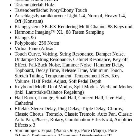
Tastenmaterial: Holz
Tastenoberfläche: Ivory/Ebony Touch
Anschlagsdynamikkurven: Light 1-4, Normal, Heavy 1-4,
Off (Konstant)
Klangsystem: SK-EX Rendering Multi Channel 88 Keys und
Harmonic Imaging™ XL, 88 Tasten Sampling
Klänge: 96
Polyphonie: 256 Noten
Virtual Piano Artisan
Touch Curve, Voicing, String Resonance, Damper Noise,
Undamped String Resonance, Cabinet Resonance, Key-off
Effect, Fall-Back Noise, Hammer Noise, Hammer Delay,
Topboard, Decay Time, Release Time, Minimum Touch,
Stretch Tuning, Temperament, Temperament Key, Key
Volume, Half-Pedal Adjust, Soft Pedal Depth
Keyboard Modi: Dual Modus, Split Modus, Vierhand Modus
(inkl. Lautstärke/Balance Regelung)
Hall Room, Lounge, Small Hall, Concert Hall, Live Hall,
Cathedral
Effekte: Stereo Delay, Ping Delay, Triple Delay, Chorus,
Classic Chorus, Tremolo, Classic Tremolo, Auto Pan, Classic
Auto Pan, Phaser, Rotary, Combination Effects x 4, Amplified
Effects x 3
Stimmungen: Equal (Piano Only), Pure (Major), Pure
(Minor), Pythagorean, Meantone, Werckmeister III,