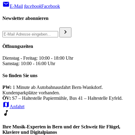
mail
E-Mail
facebook
Facebook
Newsletter abonnieren
chevron_right
Öffnungszeiten
Dienstag - Freitag: 10:00 - 18:00 Uhr
Samstag: 10:00 - 16:00 Uhr
So finden Sie uns
PW:
1 Minute ab Autobahnausfahrt Bern-Wankdorf.
Kundenparkplätze vorhanden.
ÖV:
S7 – Haltestelle Papiermühle, Bus 41 – Haltestelle Eyfeld.
map
Anfahrt
music_note
Ihre Musik-Experten in Bern und der Schweiz für Flügel,
Klaviere und Digitalpianos