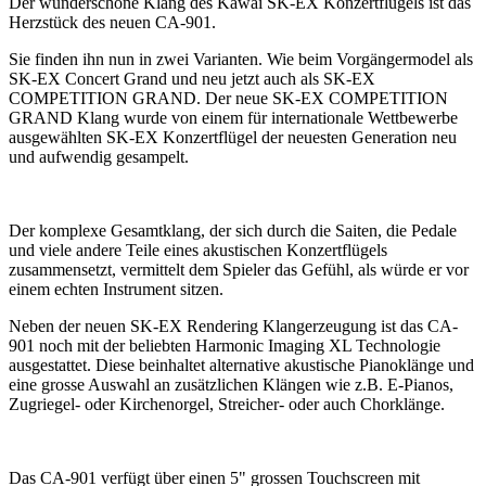
Der wunderschöne Klang des Kawai SK-EX Konzertflügels ist das
Herzstück des neuen CA-901.
Sie finden ihn nun in zwei Varianten. Wie beim Vorgängermodel als
SK-EX Concert Grand und neu jetzt auch als SK-EX
COMPETITION GRAND. Der neue SK-EX COMPETITION
GRAND Klang wurde von einem für internationale Wettbewerbe
ausgewählten SK-EX Konzertflügel der neuesten Generation neu
und aufwendig gesampelt.
Der komplexe Gesamtklang, der sich durch die Saiten, die Pedale
und viele andere Teile eines akustischen Konzertflügels
zusammensetzt, vermittelt dem Spieler das Gefühl, als würde er vor
einem echten Instrument sitzen.
Neben der neuen SK-EX Rendering Klangerzeugung ist das CA-
901 noch mit der beliebten Harmonic Imaging XL Technologie
ausgestattet. Diese beinhaltet alternative akustische Pianoklänge und
eine grosse Auswahl an zusätzlichen Klängen wie z.B. E-Pianos,
Zugriegel- oder Kirchenorgel, Streicher- oder auch Chorklänge.
Das CA-901 verfügt über einen 5" grossen Touchscreen mit