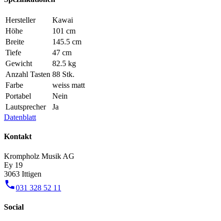
Hersteller
Kawai
Höhe
101 cm
Breite
145.5 cm
Tiefe
47 cm
Gewicht
82.5 kg
Anzahl Tasten
88 Stk.
Farbe
weiss matt
Portabel
Nein
Lautsprecher
Ja
Datenblatt
Kontakt
Krompholz Musik AG
Ey 19
3063 Ittigen
phone
031 328 52 11
Social