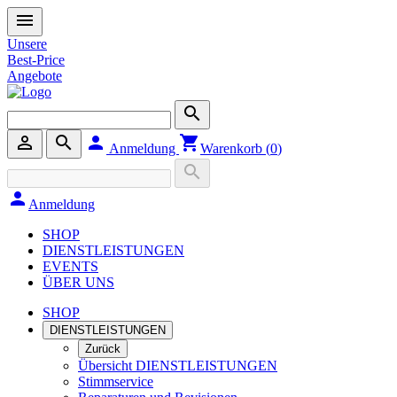
menu
Unsere
Best-Price
Angebote
search
person_outline
search
person
shopping_cart
Anmeldung
Warenkorb (
0
)
search
person
Anmeldung
SHOP
DIENSTLEISTUNGEN
EVENTS
ÜBER UNS
SHOP
DIENSTLEISTUNGEN
Zurück
Übersicht DIENSTLEISTUNGEN
Stimmservice