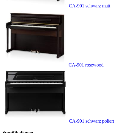
CA-901 schwarz matt
CA-901 rosewood
CA-901 schwarz poliert
Spezifikationen